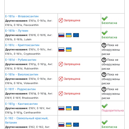
Е-161a - Флавоксантин
Запрещена
Другие названия:
Е161а, Е-161а, Анг:
Безопасна
E161a, E-161a, Flavoxanthin
Е-161b - Лутеин
,
,
Другие названия:
Е161б, Е-161б, Анг:
Безопасна
E161b, E-161b, Lutein
Е-161c - Криптоксантин
Пока не
,
Другие названия:
Е161с, Е-161с, Анг:
обнаружены
E161c, E-161c, Cryptoxanthin
риски
Е-161d - Рубиксантин
Пока не
Запрещена
Другие названия:
Е161д, Е-161д, Анг:
обнаружены
E161d, E-161d, Rubixanthin
риски
Е-161e - Виолоксантин
Пока не
Запрещена
Другие названия:
Е161е, Е-161е, Анг:
обнаружены
E161e, E-161e, Violaxanthin
риски
Е-161f - Родоксантин
Пока не
Запрещена
Другие названия:
Е161ф, Е-161ф, Анг:
обнаружены
E161f, E-161f, Rhodoxanthin
риски
Е-161g - Кантаксантин
,
,
Другие названия:
Е161г, Е-161г, Анг:
Подозрительна
E161g, E-161g, Canthaxanthin
Е-162 - Свекольный красный,
бетанин
,
,
Безопасна
Другие названия:
Е162, Е-162, Анг: