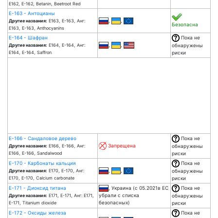
E162, E-162, Betanin, Beetroot Red
Е-163 - Антоцианы
,
,
Другие названия:
Е163, Е-163, Анг:
Безопасна
E163, E-163, Anthocyanins
Е-164 - Шафран
Пока не
,
,
Другие названия:
Е164, Е-164, Анг:
обнаружены
E164, E-164, Saffron
риски
Е-166 - Сандаловое дерево
Пока не
Запрещена
Другие названия:
Е166, Е-166, Анг:
обнаружены
E166, E-166, Sandalwood
риски
Е-170 - Карбонаты кальция
Пока не
,
,
Другие названия:
Е170, Е-170, Анг:
обнаружены
E170, E-170, Calcium carbonate
риски
Е-171 - Диоксид титана
, Украина (с 05.2021в ЕС
Пока не
убрали с списка
Другие названия:
Е171, Е-171, Анг: E171,
обнаружены
безопасных)
E-171, Titanium dioxide
риски
Е-172 - Оксиды железа
Пока не