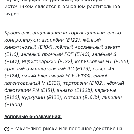
источником является в основном растительное
сырьё
Красители, содержание которых дополнительно
контролируют: азорубин (Е122), жёлтый
хинолиновый (E104), жёлтый «солнечный закат»
(E110), зелёный прочный FCF (Е143), зелёный S
(Е142), индигокармин (Е132), коричневый HT (Е155),
красный очаровательный AC (E129), понсо 4R
(E124), синий блестящий FCF (Е133), синий
патентованный V (Е131), тартразин (E102), чёрный
блестящий PN (Е151), аннато (Е160b), кармины
(Е120), куркумин (Е100), лютеин (Е161b), ликопин
(Е160d).
Условные обозначения:
- какие-либо риски или побочное действие на