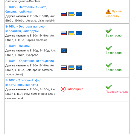
Carotene, gamma-Carotene
Е-160b - Экстракты Аннато,
Лучше
биксин, норбиксин
,
,
избегать
Другие названия:
Е160б, Е-160б, Анг:
E160b, E-160b, Annatto, bixin, norbixin
Е-160c - Экстракт паприки,
капсантин, капсорубин
,
,
Безопасна
Другие названия:
Е160с, Е-160с, Анг:
E160c, E-160c, Paprika oleoresin
Е-160d - Ликопин
Другие названия:
Е160д, Е-160д, Анг:
Безопасна
E160d, E-160d, Lycopene
Е-160e - Каротиновый альдегид
Другие названия:
Е160е, Е-160е, Анг:
,
,
Безопасна
E160e, E-160e, Beta-apo-8'-carotenal
(apocarotenal)
Е-160f - Этиловый эфир
каротиновой кислоты
Запрещена
Другие названия:
Е160ф, Е-160ф, Анг:
Подозрительна
E160f, E-160f, Ethyl ester of beta-apo-8'-
carotenic acid