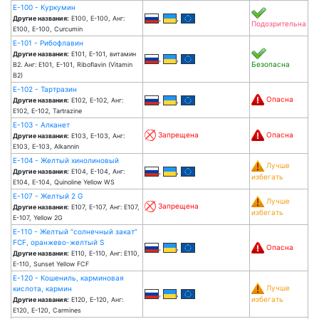
Е-100 - Куркумин
,
,
Другие названия:
Е100, Е-100, Анг:
Подозрительна
E100, E-100, Curcumin
Е-101 - Рибофлавин
Другие названия:
Е101, Е-101, витамин
,
,
Безопасна
В2. Анг: E101, E-101, Riboflavin (Vitamin
B2)
Е-102 - Тартразин
Опасна
,
,
Другие названия:
Е102, Е-102, Анг:
E102, E-102, Tartrazine
Е-103 - Алканет
Запрещена
Опасна
Другие названия:
Е103, Е-103, Анг:
E103, E-103, Alkannin
Е-104 - Желтый хинолиновый
Лучше
,
,
Другие названия:
Е104, Е-104, Анг:
избегать
E104, E-104, Quinoline Yellow WS
Е-107 - Желтый 2 G
Лучше
Запрещена
Другие названия:
Е107, Е-107, Анг: E107,
избегать
E-107, Yellow 2G
Е-110 - Желтый “солнечный закат”
FCF, оранжево-желтый S
,
,
Опасна
Другие названия:
Е110, Е-110, Анг: E110,
E-110, Sunset Yellow FCF
Е-120 - Кошениль, карминовая
Лучше
кислота, кармин
,
,
избегать
Другие названия:
Е120, Е-120, Анг:
E120, E-120, Carmines