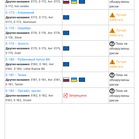
,
,
Другие названия:
Е172, Е-172, Анг: E172,
обнаружены
E-172, Iron oxides
риски
Е-173 - Алюминий
Лучше
Другие названия:
Е173, Е-173, Анг:
избегать
E173, E-173, Aluminium
Е-174 - Серебро
Лучше
Другие названия:
Е174, Е-174, Анг: E174,
избегать
E-174, Silver
Е-175 - Золото
Пока не
Другие названия:
Е175, Е-175, Анг: E175,
обнаружены
E-175, Gold
риски
Е-180 - Рубиновый литол ВК
Лучше
Другие названия:
Е180, Е-180, Анг:
избегать
E180, E-180, Lithol Rubine BK
Е-181 - Танин
Пока не
,
,
Другие названия:
Е181, Е-181, Анг: E181,
обнаружены
E-181, Tannin
риски
Е-182 - Орсейл, орсин
Пока не
Запрещена
Другие названия:
Е182, Е-182, Анг:
обнаружены
E182, E-182, Orcein
риски