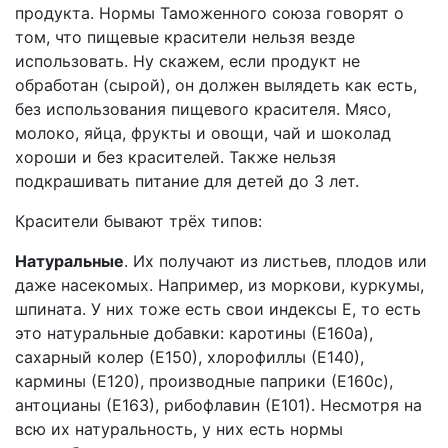
продукта. Нормы Таможенного союза говорят о
том, что пищевые красители нельзя везде
использовать. Ну скажем, если продукт не
обработан (сырой), он должен вылядеть как есть,
без использования пищевого красителя. Мясо,
молоко, яйца, фрукты и овощи, чай и шоколад
хороши и без красителей. Также нельзя
подкрашивать питание для детей до 3 лет.
Красители бывают трёх типов:
Натуральные
. Их получают из листьев, плодов или
даже насекомых. Например, из моркови, куркумы,
шпината. У них тоже есть свои индексы Е, то есть
это натуральные добавки: каротины (Е160а),
сахарный колер (Е150), хлорофиллы (Е140),
кармины (Е120), производные паприки (Е160с),
антоцианы (Е163), рибофлавин (Е101). Несмотря на
всю их натуральность, у них есть нормы