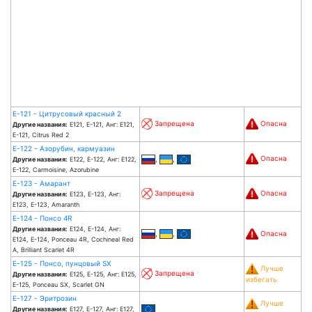
Е-121 - Цитрусовый красный 2
Запрещена
Опасна
Другие названия:
Е121, Е-121, Анг: E121,
E-121, Citrus Red 2
Е-122 - Азорубин, кармуазин
Опасна
,
,
Другие названия:
Е122, Е-122, Анг: E122,
E-122, Carmoisine, Azorubine
Е-123 - Амарант
Запрещена
Опасна
Другие названия:
Е123, Е-123, Анг:
E123, E-123, Amaranth
Е-124 - Понсо 4R
Другие названия:
Е124, Е-124, Анг:
,
,
Опасна
E124, E-124, Ponceau 4R, Cochineal Red
A, Brilliant Scarlet 4R
Е-125 - Понсо, пунцовый SX
Лучше
Запрещена
Другие названия:
Е125, Е-125, Анг: E125,
избегать
E-125, Ponceau SX, Scarlet GN
Е-127 - Эритрозин
Лучше
Другие названия:
Е127, Е-127, Анг: E127,