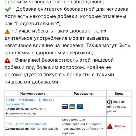
организм человека еще не наблюдалось;
- Добавка считается безопастной для человека.
Хотя есть некоторые добавки, которые отмечены
как "Подозрительные";
- Лучше избегать таких добавок т.к. их
длительное употребление может вызывать
негативное влияние на человека. Также могут быть
проблемы с здоровьем у алергиков;
- Внимание! Безопастность этой пищевой
добавки под большим вопросом. Крайне не
рекомендуется покупать продукты с такими
пищевыми добавками!
Наименование
Разрешены
Вред
E101a — Рибофлавин-5'-фосфат
Пока не
(витамин B2)
,
,
обнаружены
Другие названия:
витамин B2,
риски
Флавинмононуклеотид
запрещена для
E105 – Желтый прочный AB
использования в пищевой
Опасна
промышленности России и
Другие названия:
Желтый прочный АВ
Украины