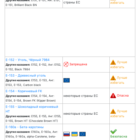
Другие названия:
Е151, Е-151, Анг: E151,
страны ЕС
избегать
E-151, Brilliant Black BN
Е-152 - Уголь, Чёрный 7984
Лучше
Запрещена
Другие названия:
Е152, Е-152, Анг: E152,
избегать
E-152, Black 7984
Е-153 - Древесный уголь
Лучше
Другие названия:
Е153, Е-153, Анг:
избегать
E153, E-153, Carbon black
Е-154 - Коричневый FK
Опасна
некоторые страны ЕС
Другие названия:
Е154, Е-154, Анг:
E154, E-154, Brown FK (Kipper Brown)
Е-155 - Шоколадный коричневый
Лучше
HT
некоторые страны ЕС
избегать
Другие названия:
Е155, Е-155, Анг: E155,
E-155, Brown HT (Chocolate Brown HT)
Е-160a - Бета-каротины
Другие названия:
Е160а, Е-160а, Анг:
,
,
Безопасна
E160a, E-160a, alpha-Carotene, beta-