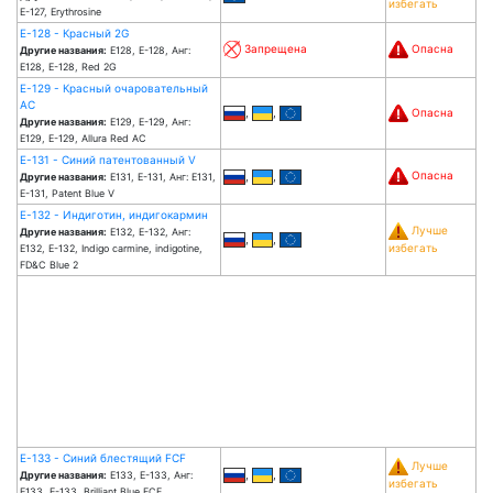
избегать
E-127, Erythrosine
Е-128 - Красный 2G
Запрещена
Опасна
Другие названия:
Е128, Е-128, Анг:
E128, E-128, Red 2G
Е-129 - Красный очаровательный
АС
,
,
Опасна
Другие названия:
Е129, Е-129, Анг:
E129, E-129, Allura Red AC
Е-131 - Синий патентованный V
Опасна
,
,
Другие названия:
Е131, Е-131, Анг: E131,
E-131, Patent Blue V
Е-132 - Индиготин, индигокармин
Лучше
Другие названия:
Е132, Е-132, Анг:
,
,
избегать
E132, E-132, Indigo carmine, indigotine,
FD&C Blue 2
Е-133 - Синий блестящий FCF
Лучше
,
,
Другие названия:
Е133, Е-133, Анг:
избегать
E133, E-133, Brilliant Blue FCF