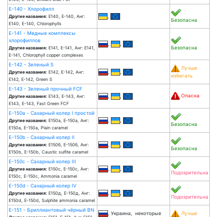
Е-140 - Хлорофилл
,
Другие названия:
Е140, Е-140, Анг:
Безопасна
E140, E-140, Chlorophylls
Е-141 - Медные комплексы
хлорофиллов
,
,
Безопасна
Другие названия:
Е141, Е-141, Анг: E141,
E-141, Chlorophyll copper complexes
Е-142 - Зеленый S
Лучше
,
,
Другие названия:
Е142, Е-142, Анг:
избегать
E142, E-142, Green S
Е-143 - Зеленый прочный FCF
Опасна
,
,
Другие названия:
Е143, Е-143, Анг:
E143, E-143, Fast Green FCF
Е-150a - Сахарный колер I простой
,
,
Другие названия:
Е150а, Е-150а, Анг:
Безопасна
E150a, E-150a, Plain caramel
Е-150b - Сахарный колер II
,
,
Другие названия:
Е150б, Е-150б, Анг:
Безопасна
E150b, E-150b, Caustic sulfite caramel
Е-150c - Сахарный колер III
,
,
Другие названия:
Е150с, Е-150с, Анг:
Подозрительна
E150c, E-150c, Ammonia caramel
Е-150d - Сахарный колер IV
,
,
Другие названия:
Е150д, Е-150д, Анг:
Подозрительна
E150d, E-150d, Sulphite ammonia caramel
Е-151 - Бриллиантовый чёрный BN
, Украина, некоторые
Лучше