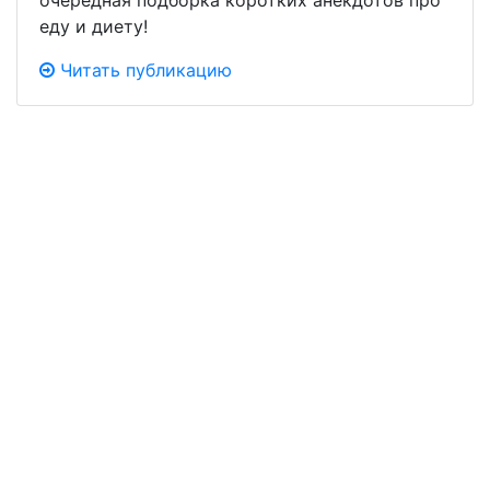
очередная подборка коротких анекдотов про
еду и диету!
Читать публикацию