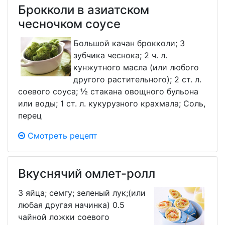
Брокколи в азиатском
чесночком соусе
Большой качан брокколи; 3
зубчика чеснока; 2 ч. л.
кунжутного масла (или любого
другого растительного); 2 ст. л.
соевого соуса; ½ стакана овощного бульона
или воды; 1 ст. л. кукурузного крахмала; Соль,
перец
Смотреть рецепт
Вкуснячий омлет-ролл
3 яйца; семгу; зеленый лук;(или
любая другая начинка) 0.5
чайной ложки соевого