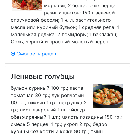
моркови; 2 болгарских перца
разных цветов; 150 г зеленой
стручковой фасоли; 1 ч. л. растительного
масла или куриный бульон; 1 средняя репа; 1
маленькая редька; 2 помидоры; 1 баклажан;
Соль, черный и красный молотый перец
Смотреть рецепт
Ленивые голубцы
бульон куриный 100 гр.; паста
томатная 30 гр.; лук репчатый
60 гр.; тимьян 1 гр.; петрушка 2
гр.; лист лавровый 1 шт.; йогурт
обезжиренный 1 шт.; мякоть говядины 150 гр.;
смесь 5 перцев, 1 гр.; укроп 2 гр.; бедро
курицы без кости и кожи 90 гр.; тмин