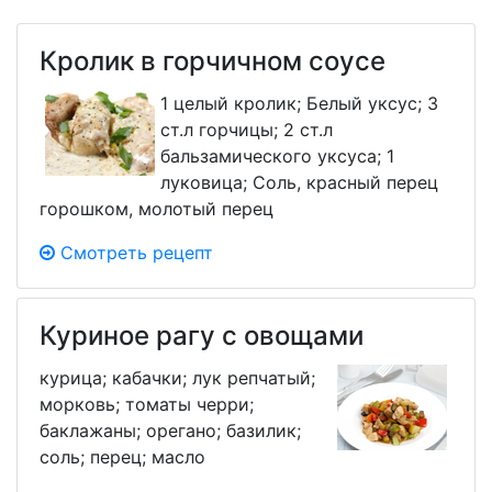
Кролик в горчичном соусе
1 целый кролик; Белый уксус; 3
ст.л горчицы; 2 ст.л
бальзамического уксуса; 1
луковица; Соль, красный перец
горошком, молотый перец
Смотреть рецепт
Куриное рагу с овощами
курица; кабачки; лук репчатый;
морковь; томаты черри;
баклажаны; орегано; базилик;
соль; перец; масло