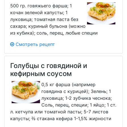
500 гр. говяжьего фарша; 1
кочан зеленой капусты; 1
луковица; томатная паста без
сахара; куриный бульона (можно
из кубика); соль, перец, любые специи
Смотреть рецепт
Голубцы с говядиной и
кефирным соусом
0,5 кг фарша (например
говядина с курицей); Зелень; 1
луковица; 1-2 зубчика чеснока;
Соль, перец, специи; 1 яйцо; 1 ст.
л. кетчупа или томатной пасты; 5-7 листов
капусты; ⅔ стакана кефира 1-1,5% жирности