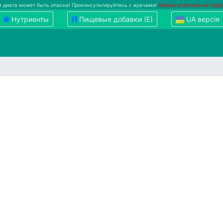
 диета может быть опасна! Проконсультируйтесь с врачами!
Мовою агресора не підт
Нутриенты
Пищевые добавки (Е)
UA версія