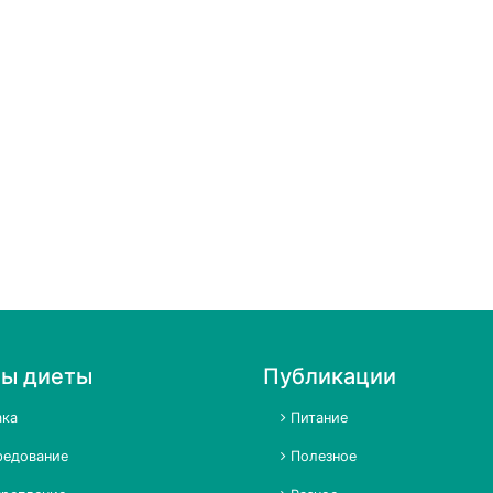
пы диеты
Публикации
ка
Питание
едование
Полезное