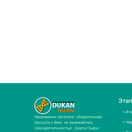
Эта
Ата
Уважаемые читатели, убедительная
Чер
просьба к Вам: не занимайтесь
самодеятельностью. Диета Пьера