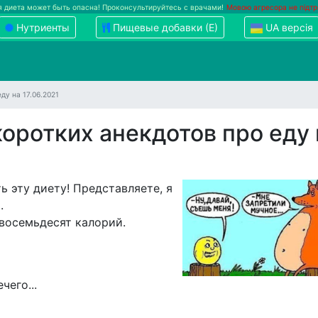
 диета может быть опасна! Проконсультируйтесь с врачами!
Мовою агресора не підт
Нутриенты
Пищевые добавки (Е)
UA версія
ду на 17.06.2021
оротких анекдотов про еду 
 эту диету! Представляете, я
.
восемьдесят калорий.
чего...