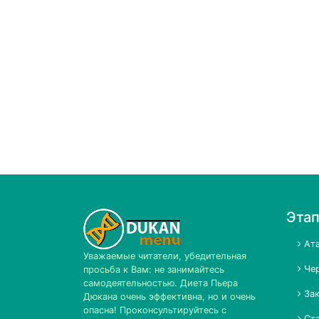
Эта
Ата
Уважаемые читатели, убедительная
Чер
просьба к Вам: не занимайтесь
самодеятельностью. Диета Пьера
Зак
Дюкана очень эффективна, но и очень
опасна! Проконсультируйтесь с
Ста