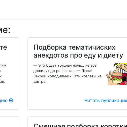
ме:
те
Подборка тематичиских
анекдотов про еду и диету
огим
— Это будет трудная ночь… не все
ые
доживут до рассвета… — Люся!
х
Закрой холодильник! Эти котлеты на
ин.
завтра!
ацию
Читать публикац
Смешная подборка коротки