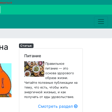
римується
на
Статьи:
Питание
Правильное
питание — это
основа здорового
образа жизни.
Читайте полезные публикации на
тему, что есть, чтобы жить
энергичной жизнью, и как
получать от еды удовольствие.
Смотреть раздел