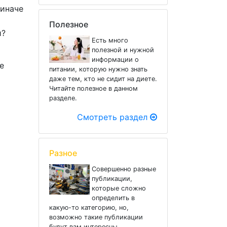
 иначе
Полезное
й?
Есть много
полезной и нужной
информации о
е
питании, которую нужно знать
даже тем, кто не сидит на диете.
Читайте полезное в данном
разделе.
Смотреть раздел
Разное
Совершенно разные
публикации,
которые сложно
определить в
какую-то категорию, но,
возможно такие публикации
будут вам интересны.