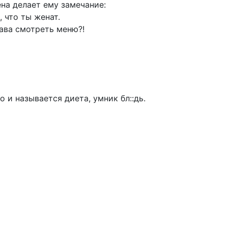
на делает ему замечание:
 что ты женат.
рава смотреть меню?!
то и называется диета, умник бл::дь.