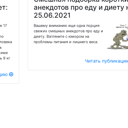
ет:
анекдотов про еду и диету 
25.06.2021
е 17
Вашему вниманию еще одна порция
свежих смешных анекдотов про еду и
ло
диету. Взгляните с юмором на
ловека
проблемы питания и лишнего веса.
ь
жиме
ь 9 кг
Читать публикац
ацию