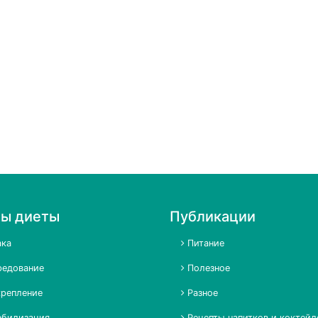
пы диеты
Публикации
ка
Питание
едование
Полезное
репление
Разное
билизация
Рецепты напитков и коктейл