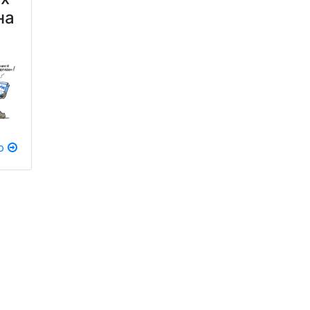
на
ию