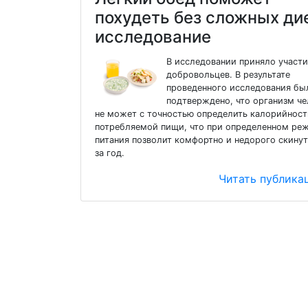
похудеть без сложных ди
исследование
В исследовании приняло участи
добровольцев. В результате
проведенного исследования бы
подтверждено, что организм че
не может с точностью определить калорийност
потребляемой пищи, что при определенном ре
питания позволит комфортно и недорого скинут
за год.
Читать публик