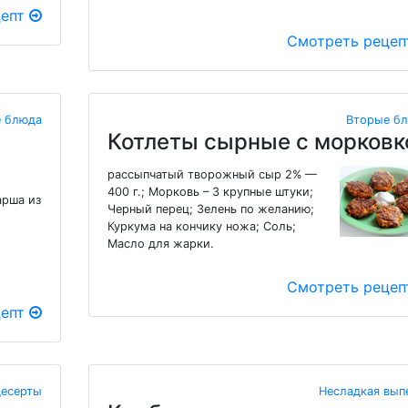
цепт
Смотреть реце
 блюда
Вторые б
Котлеты сырные с морковк
рассыпчатый творожный сыр 2% —
400 г.; Морковь – 3 крупные штуки;
арша из
Черный перец; Зелень по желанию;
Куркума на кончику ножа; Соль;
Масло для жарки.
Смотреть реце
цепт
десерты
Несладкая вып