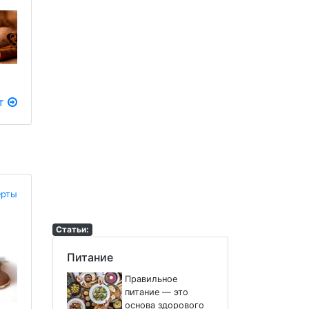
пт
ерты
Статьи:
Питание
Правильное
питание — это
основа здорового