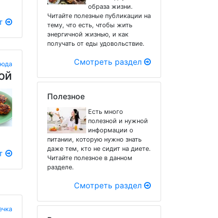
образа жизни.
Читайте полезные публикации на
пт
тему, что есть, чтобы жить
энергичной жизнью, и как
получать от еды удовольствие.
Смотреть раздел
люда
ой
Полезное
Есть много
полезной и нужной
информации о
питании, которую нужно знать
даже тем, кто не сидит на диете.
пт
Читайте полезное в данном
разделе.
Смотреть раздел
ечка