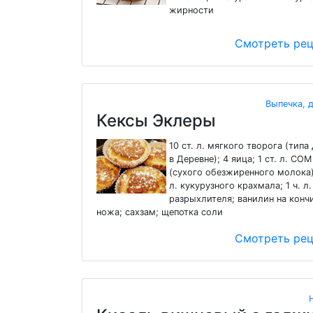
жирности
Смотреть ре
Выпечка, 
Кексы Эклеры
10 ст. л. мягкого творога (тип
в Деревне); 4 яица; 1 ст. л. СОМ
(сухого обезжиренного молока);
л. кукурузного крахмала; 1 ч. л.
разрыхлителя; ванилин на конч
ножа; сахзам; щепотка соли
Смотреть ре