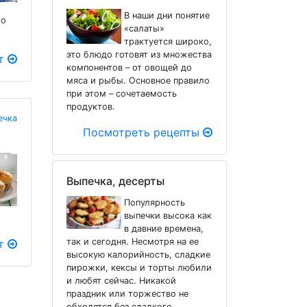
В наши дни понятие
го
«салаты»
трактуется широко,
это блюдо готовят из множества
пт
компонентов – от овощей до
мяса и рыбы. Основное правило
при этом – сочетаемость
продуктов.
ечка
Посмотреть рецепты
Выпечка, десерты
Популярность
выпечки высока как
в давние времена,
так и сегодня. Несмотря на ее
пт
высокую калорийность, сладкие
пирожки, кексы и торты любили
и любят сейчас. Никакой
праздник или торжество не
обходятся без сладкого.