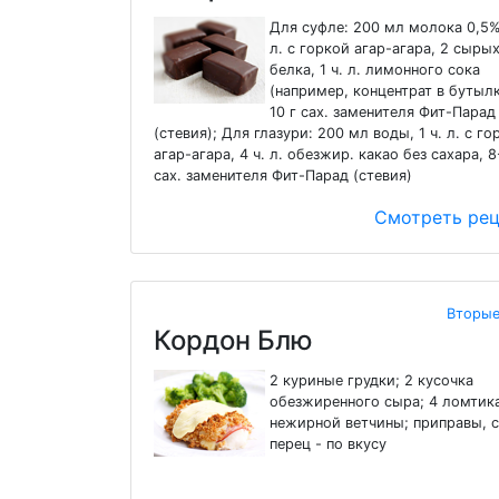
Для суфле: 200 мл молока 0,5%,
л. с горкой агар-агара, 2 сыры
белка, 1 ч. л. лимонного сока
(например, концентрат в бутылк
10 г сах. заменителя Фит-Парад
(стевия); Для глазури: 200 мл воды, 1 ч. л. с го
агар-агара, 4 ч. л. обезжир. какао без сахара, 8
сах. заменителя Фит-Парад (стевия)
Смотреть ре
Вторые
Кордон Блю
2 куриные грудки; 2 кусочка
обезжиренного сыра; 4 ломтик
нежирной ветчины; приправы, с
перец - по вкусу