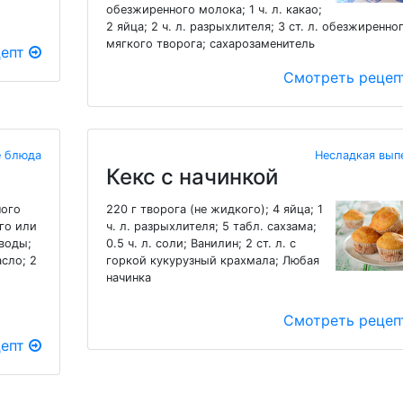
обезжиренного молока; 1 ч. л. какао;
2 яйца; 2 ч. л. разрыхлителя; 3 ст. л. обезжиренно
мягкого творога; сахарозаменитель
цепт
Смотреть реце
 блюда
Несладкая вып
Кекс с начинкой
ного
220 г творога (не жидкого); 4 яйца; 1
ого или
ч. л. разрыхлителя; 5 табл. сахзама;
воды;
0.5 ч. л. соли; Ванилин; 2 ст. л. с
сло; 2
горкой кукурузный крахмала; Любая
начинка
Смотреть реце
цепт