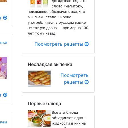
догадывается, что
слово «напиток»,
призванное обозначать все, что
пт
мы пьем, стало широко
употребляться в русском языке
не так уж давно — примерно 100
лет тому назад.
итки
Посмотреть рецепты
Несладкая выпечка
Посмотреть
рецепты
пт
Первые блюда
Все эти блюда
объединяет одно -
ечка
жидкости в них на