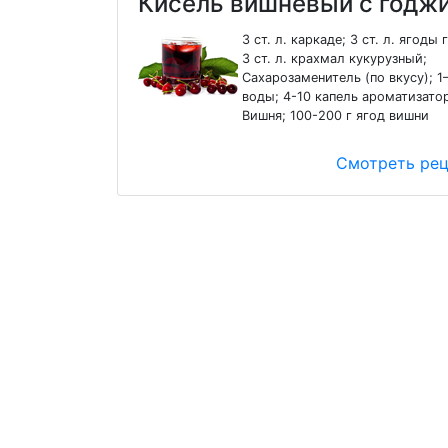
Кисель вишневый с годж
3 ст. л. каркаде; 3 ст. л. ягоды
3 ст. л. крахмал кукурузный;
Сахарозаменитель (по вкусу); 1
воды; 4-10 капель ароматизато
Вишня; 100-200 г ягод вишни
Смотреть ре