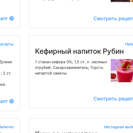
цепт
Смотреть реце
десерты
Нап
Кефирный напиток Рубин
а Домик
1 стакан кефира 0%; 1,5 ст. л. овсяных
отрубей; Сахарозаменитель; Горсть
 2 ст.
натертой свеклы
ике
Смотреть реце
цепт
Напитки
Несладкая вып