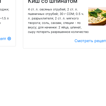
и
Киш со шпинатом
 годжи;
4 ст. л. овсяных отрубей; 2 ст. л.
пшеничных отрубей; 30 г СОМ; 0.5 ч.
—1.5 л
л. разрыхлителя; 2 ст. л. мягкого
р
творога; соль, сахзам, специи - по
вкусу; для начинки: 2 яйца, шпинат,
сыру потереть разрешенное количество
цепт
Смотреть реце