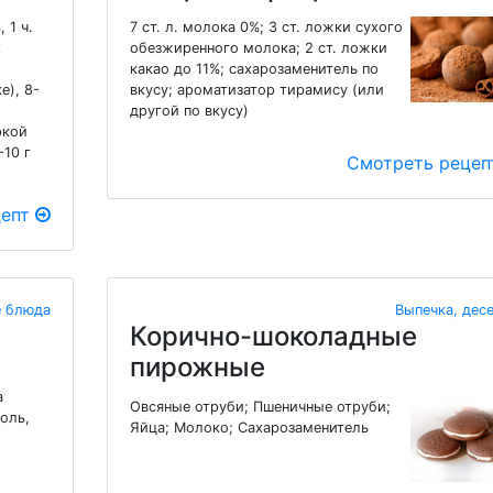
 1 ч.
7 ст. л. молока 0%; 3 ст. ложки сухого
х
обезжиренного молока; 2 ст. ложки
какао до 11%; сахарозаменитель по
е), 8-
вкусу; ароматизатор тирамису (или
другой по вкусу)
ркой
-10 г
Смотреть реце
цепт
 блюда
Выпечка, дес
Корично-шоколадные
пирожные
а
Овсяные отруби; Пшеничные отруби;
оль,
Яйца; Молоко; Сахарозаменитель