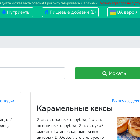
 диета может быть опасна! Проконсультируйтесь с врачами!
Мовою агресора не підт
Нутриенты
Пищевые добавки (Е)
UA версія
Искать
 оладьи
Выпечка, дес
Карамельные кексы
йца; 2
2 ст. л. овсяных отрубей; 1 ст. л.
ерец;
пшеничных отрубей; 2 ч. л. сухой
смеси «Пудинг с карамельным
вкусом» Dr.Oetker; 2 ст. л. сухого