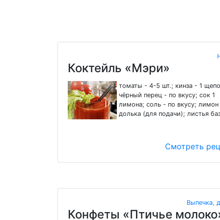
Коктейль «Мэри»
томаты - 4-5 шт.; кинза - 1 щепо
чёрный перец - по вкусу; сок 1
лимона; соль - по вкусу; лимон 
долька (для подачи); листья ба
Смотреть ре
Выпечка, 
Конфеты «Птичье молоко