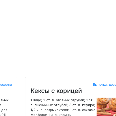
десерты
Выпечка, дес
Кексы с корицей
сяных
1 яйцо; 2 ст. л. овсяных отрубей; 1 ст.
о
л. пшеничных отрубей; 8 ст. л. кефира;
а для
1/2 ч. л. разрыхлителя; 1 ст. л. сахзама
а 0%
Милфорд; 1 ч. л. корицы