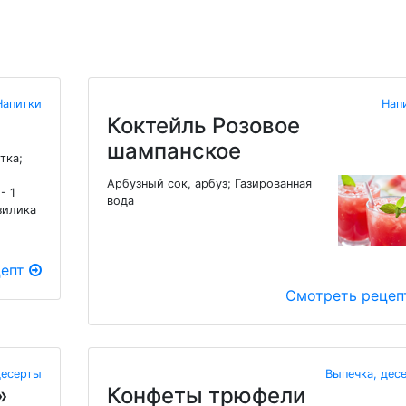
Напитки
Нап
Коктейль Розовое
шампанское
тка;
Арбузный сок, арбуз; Газированная
- 1
вода
зилика
цепт
Смотреть реце
десерты
Выпечка, дес
»
Конфеты трюфели