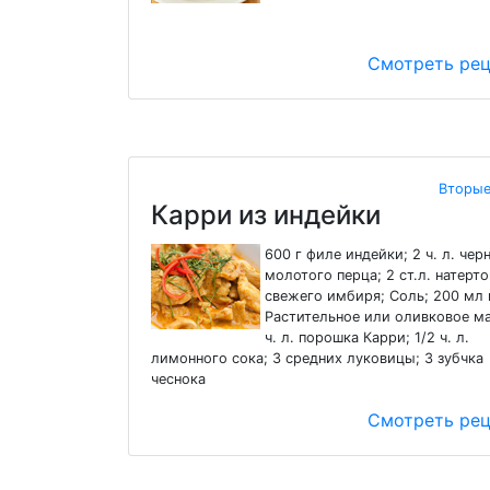
Смотреть ре
Вторые
Карри из индейки
600 г филе индейки; 2 ч. л. чер
молотого перца; 2 ст.л. натерт
свежего имбиря; Соль; 200 мл 
Растительное или оливковое ма
ч. л. порошка Карри; 1/2 ч. л.
лимонного сока; 3 средних луковицы; 3 зубчка
чеснока
Смотреть ре