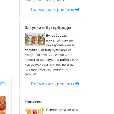
Посмотреть рецепты
Закуски и бутерброды
Бутерброды,
пожалуй, самый
универсальный и
популярный вид кулинарных
блюд. Готовят их не только в
качестве перекуса на работу или
как закуску на пикник, но и на
праздничное застолье или
фуршет.
ерты
Посмотреть рецепты
Напитки
Сейчас вряд ли кто