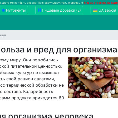
 диета может быть опасна! Проконсультируйтесь с врачами!
Мовою агресора не підт
Нутриенты
Пищевые добавки (Е)
UA версія
низма
ольза и вред для организма
сему миру. Они полюбились
окой питательной ценностью.
обовых культур не вызывает
ть свой рацион салатами,
есс термической обработки не
о состава. Калорийность
грамм продукта приходится 60
ля организма человека