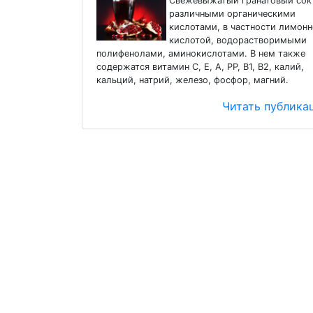
Свежевыжатый гранатовый сок
различными органическими
кислотами, в частности лимон
кислотой, водорастворимыми
полифенолами, аминокислотами. В нем также
содержатся витамин С, Е, А, PP, В1, В2, калий,
кальций, натрий, железо, фосфор, магний.
Читать публик