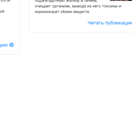
 богат
поджелудочную железу и печень,
очищает организм, выводя из него токсины и
ной
нормализует обмен веществ.
Читать публикац
ацию