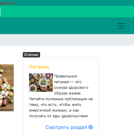
римується
Статьи:
Питание
Правильное
питание — это
основа здорового
образа жизни.
Читайте полезные публикации на
тему, что есть, чтобы жить
энергичной жизнью, и как
получать от еды удовольствие.
Смотреть раздел