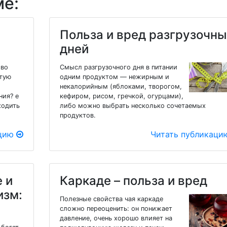
ме:
Польза и вред разгрузочны
дней
 во
Смысл разгрузочного дня в питании
отую
одним продуктом — нежирным и
некалорийным (яблоками, творогом,
ния? е
кефиром, рисом, гречкой, огурцами),
ходить
либо можно выбрать несколько сочетаемых
продуктов.
ацию
Читать публикац
 и
Каркаде – польза и вред
изм:
Полезные свойства чая каркаде
сложно переоценить: он понижает
давление, очень хорошо влияет на