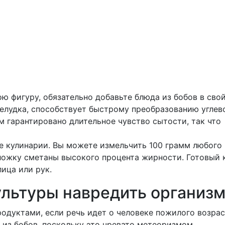
ю фигуру, обязательно добавьте блюда из бобов в сво
елудка, способствует быстрому преобразованию углев
м гарантировано длительное чувство сытости, так что
е кулинарии. Вы можете измельчить 100 грамм любого
ложку сметаны высокого процента жирности. Готовый 
ица или рук.
ультуры навредить организм
дуктами, если речь идет о человеке пожилого возрас
 из бобов, поскольку это чревато метеоризмом.