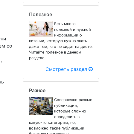
Полезное
Есть много
полезной и нужной
информации о
Они
питании, которую нужно знать
ем со
даже тем, кто не сидит на диете.
Читайте полезное в данном
разделе.
,
Смотреть раздел
нь
Разное
Совершенно разные
публикации,
которые сложно
определить в
какую-то категорию, но,
возможно такие публикации
будут вам интересны.