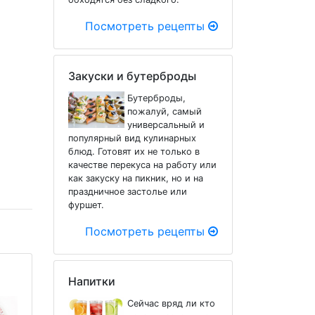
Посмотреть рецепты
Закуски и бутерброды
Бутерброды,
пожалуй, самый
универсальный и
популярный вид кулинарных
блюд. Готовят их не только в
качестве перекуса на работу или
как закуску на пикник, но и на
праздничное застолье или
фуршет.
Посмотреть рецепты
Напитки
Сейчас вряд ли кто