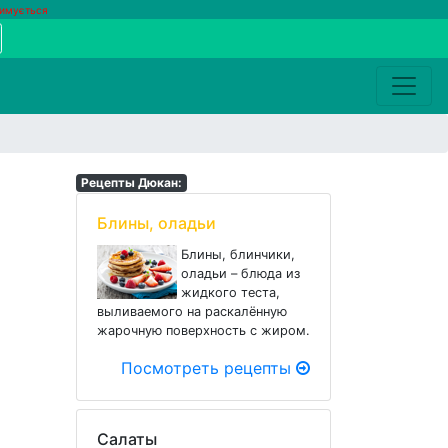
римується
Рецепты Дюкан:
Блины, оладьи
Блины, блинчики,
оладьи – блюда из
жидкого теста,
выливаемого на раскалённую
жарочную поверхность с жиром.
Посмотреть рецепты
Салаты