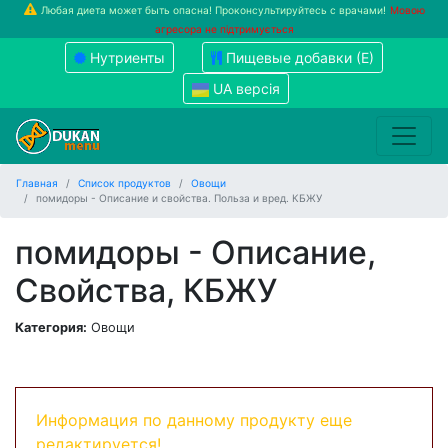
Любая диета может быть опасна! Проконсультируйтесь с врачами!
Мовою
агресора не підтримується
Нутриенты
Пищевые добавки (Е)
UA версія
Главная
Список продуктов
Овощи
помидоры - Описание и свойства. Польза и вред. КБЖУ
помидоры - Описание,
Свойства, КБЖУ
Категория:
Овощи
Информация по данному продукту еще
редактируется!