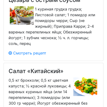
1 куриная грудка грудка;
Листовой салат; 1 помидор или
помидоры черри; Сыр (не
жирный); Приправа Карри; 2-4
вареных перепелиных яйца; Обезжиренный
йогурт; 1 зубчик чеснока; ½ ч. л. горчицы;
соль, перец
Смотреть рецепт
Салат «Китайский»
0,5 кг брокколи; 0,5 кг цветная
капуста; ½ красной луковицы; 4
вареных куриных яйца (или 14
перепелиных); 3 помидоры (или
300 гр черри); Йогурт обезжиренный без