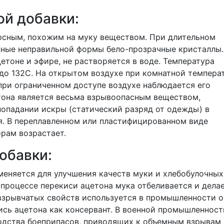
ой добавки:
рсным, похожим на муку веществом. При длительном
пные неправильной формы бело-прозрачные кристаллы.
етоне и эфире, не растворяется в воде. Температура
до 132С. На открытом воздухе при комнатной темпера
 при ограниченном доступе воздухе наблюдается его
тона является весьма взрывоопасным веществом,
попадании искры (статический разряд от одежды) в
. В переплавленном или пластифицированном виде
рам возрастает.
обавки:
еняется для улучшения качеств муки и хлебобулочных
 процессе перекиси ацетона мука отбеливается и дела
 взрывчатых свойств используется в промышленности о
ись ацетона как консервант. В военной промышленност
водства боеприпасов, приводящих к объемным взрывам