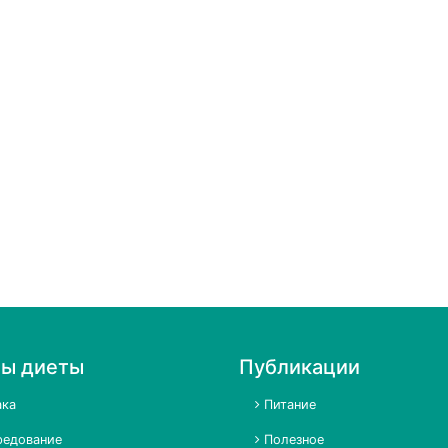
пы диеты
Публикации
ка
Питание
едование
Полезное