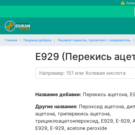
Любая
Главная
Пищевые добавки
Пищевой герметик, пропеллент, глазирователь
Е929 (Перекись аце
Название добавки:
Перекись ацетона, Е
Другие названия:
Пероксид ацетона, ди
ацетона, триперекись ацетона,
трициклоацетонпероксид, Е929, Е-929, А
E929, E-929, acetone peroxide