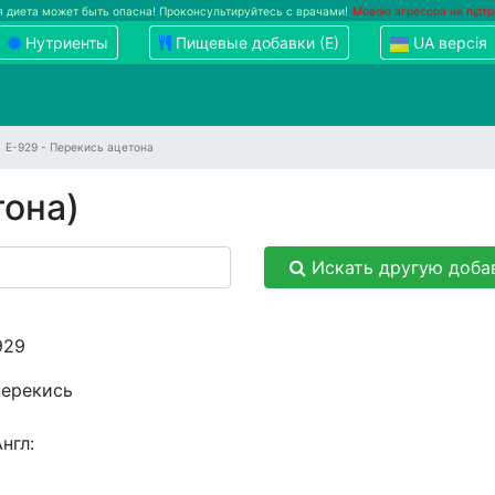
 диета может быть опасна! Проконсультируйтесь с врачами!
Мовою агресора не підт
Нутриенты
Пищевые добавки (Е)
UA версія
Е-929 - Перекись ацетона
тона)
Искать другую доба
929
перекись
нгл: