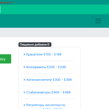
римується
Пищевые добавки Е:
Красители E100 - E199
вку
Консерванты Е200 - Е299
Антиокислители Е300 - Е399
Стабилизаторы Е400 - Е499
Регуляторы кислотности,