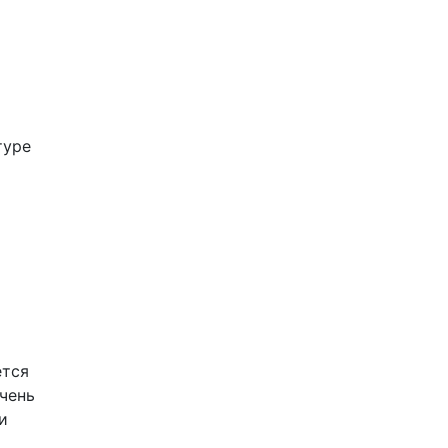
туре
ется
чень
и