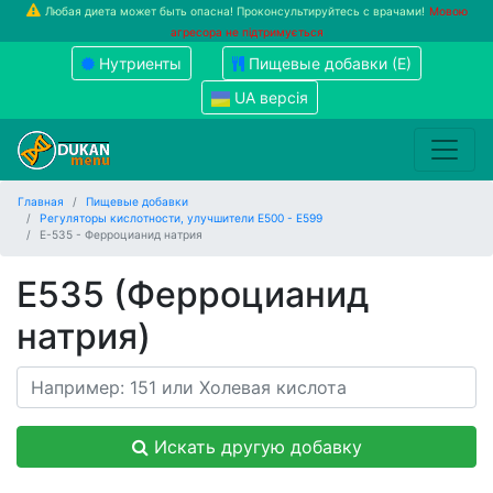
Любая диета может быть опасна! Проконсультируйтесь с врачами!
Мовою
агресора не підтримується
Нутриенты
Пищевые добавки (Е)
UA версія
Главная
Пищевые добавки
Регуляторы кислотности, улучшители Е500 - Е599
Е-535 - Ферроцианид натрия
Е535 (Ферроцианид
натрия)
Искать другую добавку