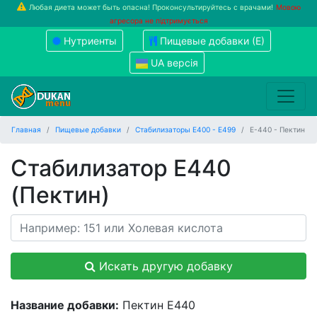
Любая диета может быть опасна! Проконсультируйтесь с врачами!
Мовою
агресора не підтримується
Нутриенты
Пищевые добавки (Е)
UA версія
Главная
Пищевые добавки
Стабилизаторы Е400 - Е499
Е-440 - Пектин
Стабилизатор Е440
(Пектин)
Искать другую добавку
Название добавки:
Пектин Е440