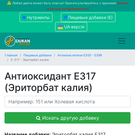
Любая диета может быть опасна! Проконсультируйтесь с врачами!
Мовою
агресора не підтримується
Нутриенты
Пищевые добавки (Е)
UA версія
Главная
Пищевые добавки
Антиокислители Е300 - Е399
Е-317 - Эриторбат калия
Антиоксидант E317
(Эриторбат калия)
Искать другую добавку
Название добавки:
Эриторбат калия Е317