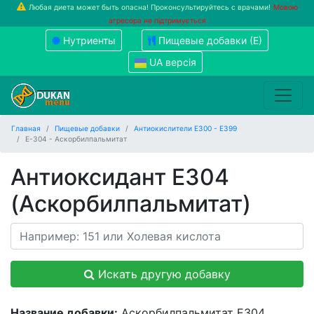
Любая диета может быть опасна! Проконсультируйтесь с врачами!
Мовою
агресора не підтримується
Нутриенты
Пищевые добавки (Е)
UA версія
Главная
Пищевые добавки
Антиокислители Е300 - Е399
Е-304 - Аскорбилпальмитат
Антиоксидант E304
(Аскорбилпальмитат)
Искать другую добавку
Название добавки:
Аскорбилпальмитат Е304