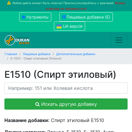
Любая диета может быть опасна! Проконсультируйтесь с врачами!
Мовою
агресора не підтримується
Нутриенты
Пищевые добавки (Е)
UA версія
Главная
Пищевые добавки
Дополнительные добавки
Е-1510 - Спирт этиловый (Этанол)
Е1510 (Спирт этиловый)
Искать другую добавку
Название добавки:
Спирт этиловый Е1510