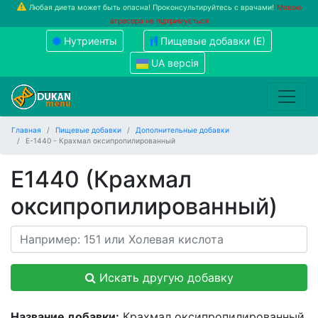
Любая диета может быть опасна! Проконсультируйтесь с врачами!
Мовою
агресора не підтримується
Нутриенты
Пищевые добавки (Е)
UA версія
Главная
Пищевые добавки
Дополнительные добавки
Е-1440 - Крахмал оксипропилированный
Е1440 (Крахмал
оксипропилированный)
Искать другую добавку
Название добавки:
Крахмал оксипропилированный