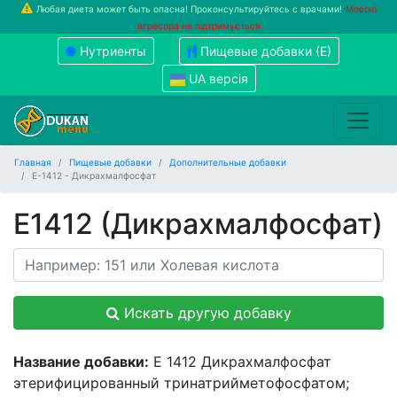
Любая диета может быть опасна! Проконсультируйтесь с врачами!
Мовою
агресора не підтримується
Нутриенты
Пищевые добавки (Е)
UA версія
Главная
Пищевые добавки
Дополнительные добавки
Е-1412 - Дикрахмалфосфат
Е1412 (Дикрахмалфосфат)
Искать другую добавку
Название добавки:
Е 1412 Дикрахмалфосфат
этерифицированный тринатрийметофосфатом;