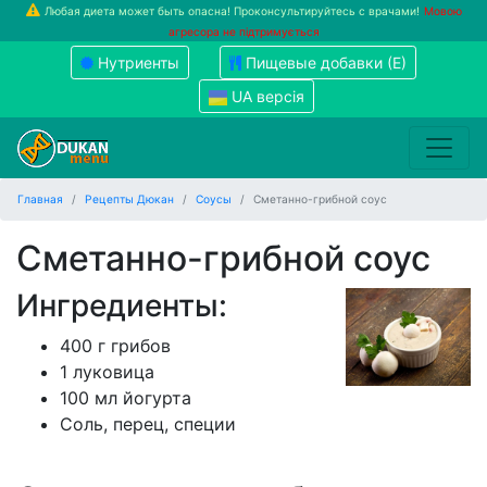
Любая диета может быть опасна! Проконсультируйтесь с врачами!
Мовою
агресора не підтримується
Нутриенты
Пищевые добавки (Е)
UA версія
Главная
Рецепты Дюкан
Соусы
Сметанно-грибной соус
Сметанно-грибной соус
Ингредиенты:
400 г грибов
1 луковица
100 мл йогурта
Соль, перец, специи