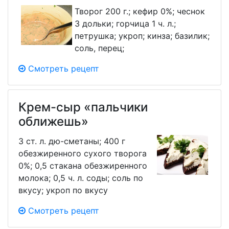
Творог 200 г.; кефир 0%; чеснок
3 дольки; горчица 1 ч. л.;
петрушка; укроп; кинза; базилик;
соль, перец;
Смотреть рецепт
Крем-сыр «пальчики
оближешь»
3 ст. л. дю-сметаны; 400 г
обезжиренного сухого творога
0%; 0,5 стакана обезжиренного
молока; 0,5 ч. л. соды; соль по
вкусу; укроп по вкусу
Смотреть рецепт