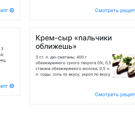
цепт
Смотреть реце
Крем-сыр «пальчики
оближешь»
 3
ка;
3 ст. л. дю-сметаны; 400 г
рец;
обезжиренного сухого творога 0%; 0,5
стакана обезжиренного молока; 0,5 ч.
л. соды; соль по вкусу; укроп по вкусу
цепт
Смотреть реце