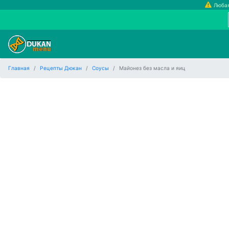
Любая
Главная
Рецепты Дюкан
Соусы
Майонез без масла и яиц