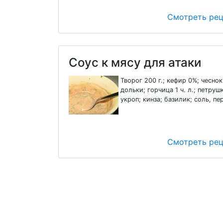
Смотреть ре
Соус к мясу для атаки
Творог 200 г.; кефир 0%; чеснок
дольки; горчица 1 ч. л.; петруш
укроп; кинза; базилик; соль, пе
Смотреть ре