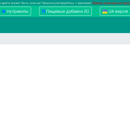
 диета может быть опасна! Проконсультируйтесь с врачами!
Мовою агресора не підт
Нутриенты
Пищевые добавки (Е)
UA версія