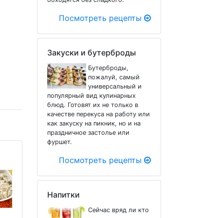
Посмотреть рецепты
Закуски и бутерброды
Бутерброды,
пожалуй, самый
универсальный и
популярный вид кулинарных
блюд. Готовят их не только в
качестве перекуса на работу или
как закуску на пикник, но и на
праздничное застолье или
фуршет.
Посмотреть рецепты
Напитки
Сейчас вряд ли кто