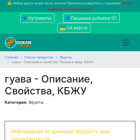
Любая диета может быть опасна! Проконсультируйтесь с врачами!
Мовою
агресора не підтримується
Нутриенты
Пищевые добавки (Е)
UA версія
Главная
Список продуктов
Фрукты
гуава - Описание и свойства. Польза и вред. КБЖУ
гуава - Описание,
Свойства, КБЖУ
Категория:
Фрукты
Информация по данному продукту еще
редактируется!