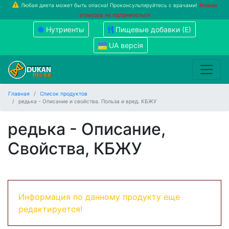
Любая диета может быть опасна! Проконсультируйтесь с врачами!
Мовою
агресора не підтримується
Нутриенты
Пищевые добавки (Е)
UA версія
Главная
Список продуктов
редька - Описание и свойства. Польза и вред. КБЖУ
редька - Описание,
Свойства, КБЖУ
Информация по данному продукту еще
редактируется!