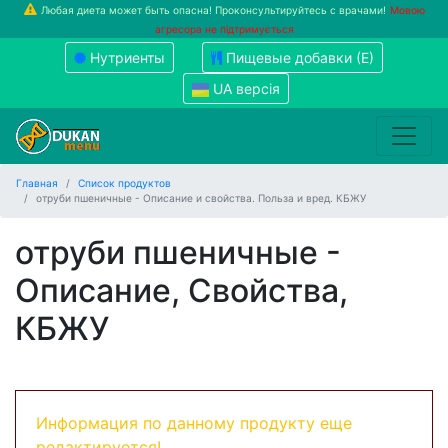
Любая диета может быть опасна! Проконсультируйтесь с врачами!
Мовою
агресора не підтримується
Нутриенты
Пищевые добавки (Е)
UA версія
Главная
Список продуктов
отруби пшеничные - Описание и свойства. Польза и вред. КБЖУ
отруби пшеничные -
Описание, Свойства,
КБЖУ
Информация по данному продукту еще
редактируется!