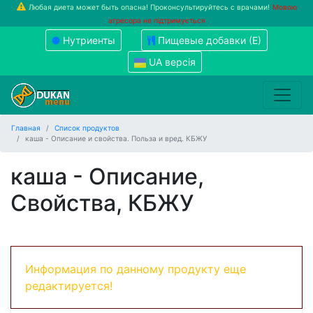
Любая диета может быть опасна! Проконсультируйтесь с врачами!
Мовою
агресора не підтримується
Нутриенты
Пищевые добавки (Е)
UA версія
Главная
Список продуктов
каша - Описание и свойства. Польза и вред. КБЖУ
каша - Описание,
Свойства, КБЖУ
Информация по данному продукту еще
редактируется!